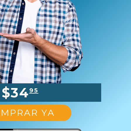
$34
95
MPRAR YA