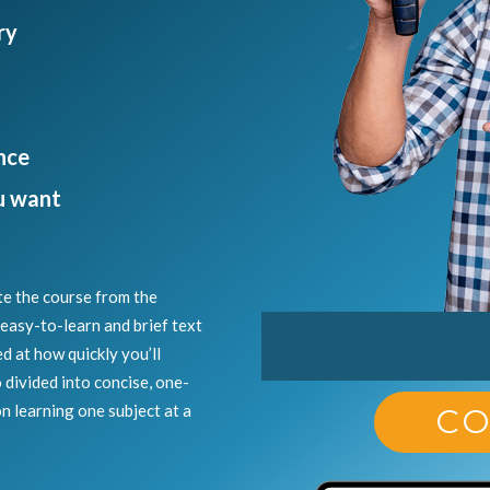
ry
nce
u want
te the course from the
easy-to-learn and brief text
ed at how quickly you’ll
 divided into concise, one-
n learning one subject at a
CO