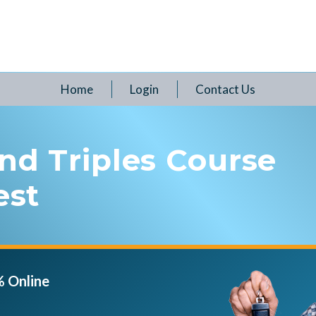
Home
Login
Contact Us
nd Triples Course
est
% Online