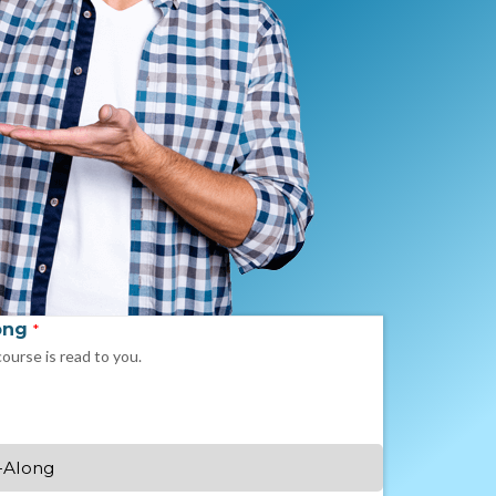
ong
*
course is read to you.
-Along