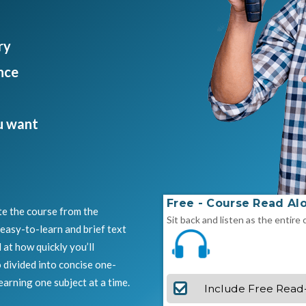
ry
nce
u want
Free - Course Read Al
te the course from the
Sit back and listen as the entire 
easy-to-learn and brief text
d at how quickly you’ll
 divided into concise one-
earning one subject at a time.
Include Free Read