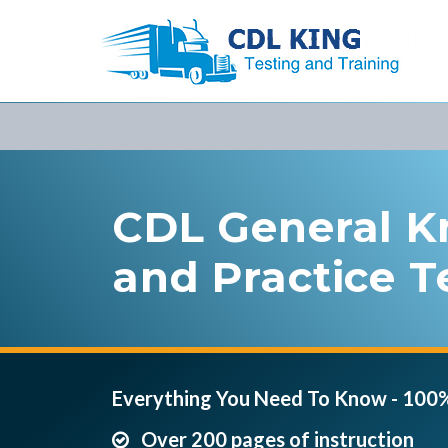
CDL General K
and Practice T
Everything You Need To Know - 100
Over 200 pages of instruction