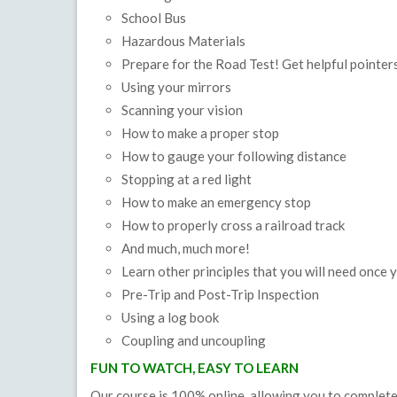
School Bus
Hazardous Materials
Prepare for the Road Test! Get helpful pointer
Using your mirrors
Scanning your vision
How to make a proper stop
How to gauge your following distance
Stopping at a red light
How to make an emergency stop
How to properly cross a railroad track
And much, much more!
Learn other principles that you will need once 
Pre-Trip and Post-Trip Inspection
Using a log book
Coupling and uncoupling
FUN TO WATCH, EASY TO LEARN
Our course is 100% online, allowing you to complete