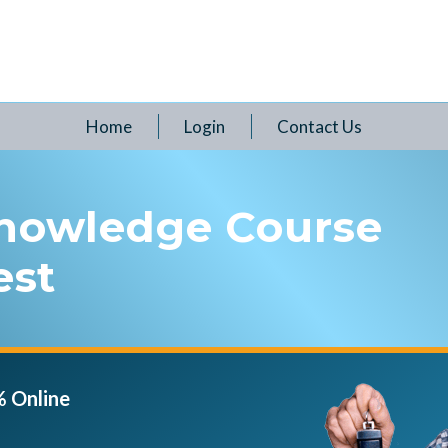
Home
Login
Contact Us
nowledge Course
est
% Online