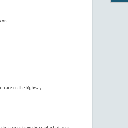
s on:
you are on the highway:
 the course from the comfort of your