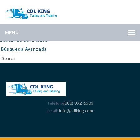
Buscar
MENÚ
Buscar palabra clave:
Búsqueda Avanzada
Search
Teléfono
(888) 392-6503
Email
info@cdlking.com